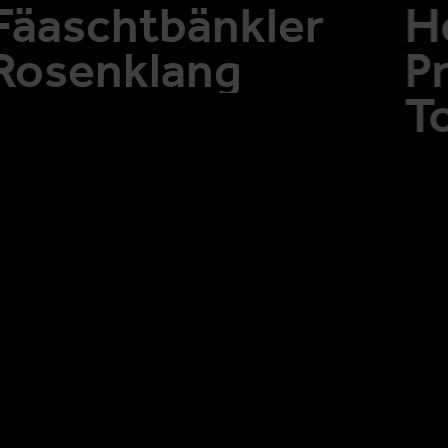
Fäaschtbänkler
H
Rosenklang
P
T
O