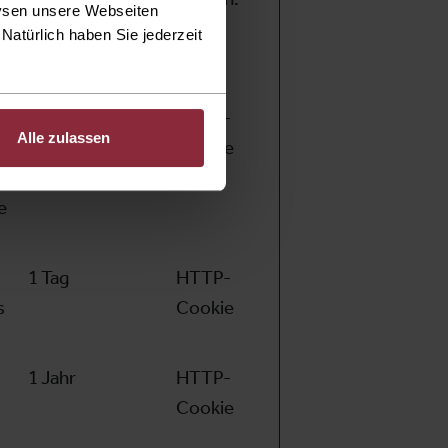
lysen unsere Webseiten
Natürlich haben Sie jederzeit
Maximale
Typ
Speicherdauer
1 Jahr
HTTP-
Alle zulassen
Cookie
e
1 Tag
HTTP-
s
Cookie
1 Jahr
HTTP-
Cookie