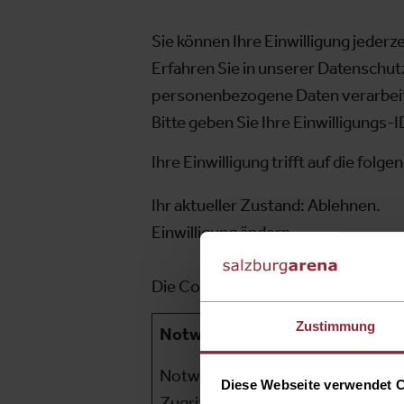
Sie können Ihre Einwilligung jeder
Erfahren Sie in unserer Datenschutz
personenbezogene Daten verarbei
Bitte geben Sie Ihre Einwilligungs-
Ihre Einwilligung trifft auf die fo
Ihr aktueller Zustand: Ablehnen.
Einwilligung ändern
Die Cookie-Erklärung wurde das l
Zustimmung
Notwendig (4)
Notwendige Cookies helfen dabei,
Diese Webseite verwendet 
Zugriff auf sichere Bereiche der 