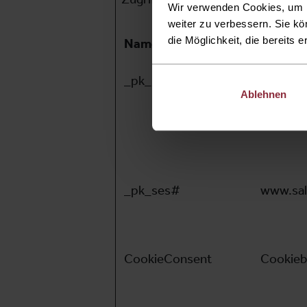
Wir verwenden Cookies, um I
weiter zu verbessern. Sie kö
die Möglichkeit, die bereits e
Name
Anbiete
_pk_id#
www.sal
Ablehnen
_pk_ses#
www.sal
CookieConsent
Cookieb