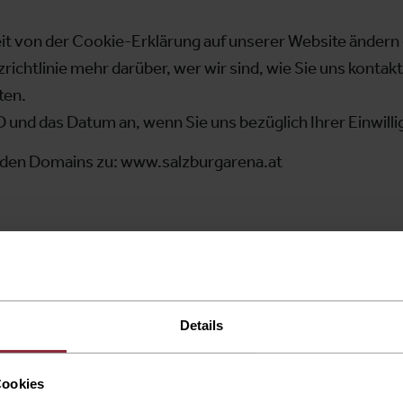
zeit von der Cookie-Erklärung auf unserer Website ändern
richtlinie mehr darüber, wer wir sind, wie Sie uns kontak
ten.
ID und das Datum an, wenn Sie uns bezüglich Ihrer Einwill
lgenden Domains zu: www.salzburgarena.at
etzte Mal am 31/07/2026 von
Cookiebot
aktualisiert:
Details
 eine Webseite nutzbar zu machen, indem sie Grundfunkt
Cookies
Webseite ermöglichen. Die Webseite kann ohne diese Cookie