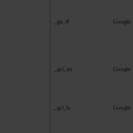
_ga_#
Google
_gcl_au
Google
_gcl_ls
Google