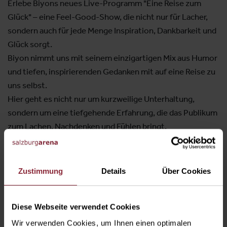
Erlebe Biyons neues Live-Programm "Eine Reise zum
Glück" – eine Feel-Good-Show, die nicht nur für Lacher,
sondern auch für jede Menge Inspiration, Dankbarkeit und
Glück sorgt.
Biyon nimmt uns mit seinem einzigartigen Mix aus Humor
und tiefen, inspirierenden Gedanken mit auf eine Reise zu
uns selbst.
Hier geht es nicht nur um kurzweilige Unterhaltung,
sondern um eine tiefgehende Erfahrung, die das Publikum
zum Lachen, Nachdenken und Fühlen bringt.
Am Ende bleibt nicht nur ein Lächeln, sondern auch das
Gefühl von Glück und Dankbarkeit, das uns noch lange
begleitet.
Zustimmung
Details
Über Cookies
Sei dabei und komm mit auf eine Reise zum Glück.
Das exkusive
Bistro & Bar
öffnet für Sie jeweils 2 Stunden
Diese Webseite verwendet Cookies
vor Eventbeginn!
Wir verwenden Cookies, um Ihnen einen optimalen