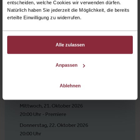
entscheiden, welche Cookies wir verwenden dürfen.
Natürlich haben Sie jederzeit die Möglichkeit, die bereits
erteilte Einwilligung zu widerrufen.
Alle zulassen
Einlass Hauptfoyer
Anpassen
1,5 Stunden vor Eventbeginn
Ablehnen
Eventbeginn
Mittwoch, 21. Oktober 2026
20:00 Uhr - Premiere
Donnerstag, 22. Oktober 2026
20:00 Uhr