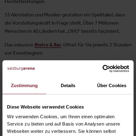
Höchstleistungen.
53 Akrobaten und Musiker gestalten ein Spektakel, dass
die Vorstellungskraft in Frage stellt. Über 7 Millionen
Menschen in 40 Ländern hat „OVO“ bereits fasziniert.
Das exkusive
Bistro & Bar
öffnet für Sie jeweils 2 Stunden
vor Eventbeginn!
Video
Zustimmung
Details
Über Cookies
Diese Webseite verwendet Cookies
Wir verwenden Cookies, um Ihnen einen optimalen
Service zu bieten und auf Basis von Analysen unsere
Webseiten weiter zu verbessern. Sie können selbst