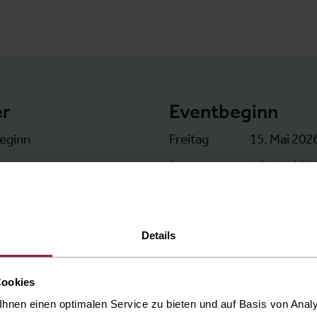
er
Eventbeginn
beginn
Freitag
15. Mai 202
Samstag
16. Mai 202
Samstag
16. Mai 202
Sonntag
17. Mai 202
Details
Sonntag
17. Mai 202
Cookies
hnen einen optimalen Service zu bieten und auf Basis von Ana