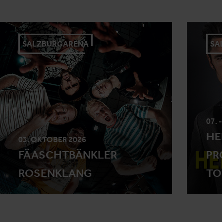
SALZBURGARENA
SA
07. 
HE
03. OKTOBER 2026
FÄASCHTBÄNKLER
PR
ROSENKLANG
TO
OR