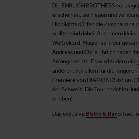
Die EHRLICH BROTHERS verbiegen B
erscheinen, sie fliegen und verwa
Highlights dürfen die Zuschauer si
wollte, sind dabei: Aus einem klei
Weltrekord-Magier es in der gesam
Andreas und Chris Ehrlich haben ihr
Arrangements. Es wird zudem einige
anderen, vor allem für die jüngeren
Premiere von DIAMONDS ist am 21. 
der Schweiz. Die Tour endet im Jun
erleben!
Das exkusive
Bistro & Bar
öffnet fü