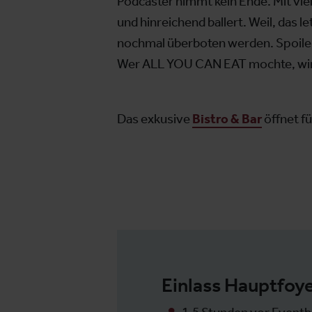
Podcaster nimmt kein Ende. Mit viel 
und hinreichend ballert. Weil, das 
nochmal überboten werden. Spoiler:
Wer ALL YOU CAN EAT mochte, wir
Das exkusive
Bistro & Bar
öffnet fü
Einlass Hauptfoy