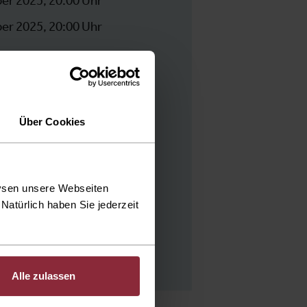
er 2025, 20:00 Uhr
er 2025, 20:00 Uhr
Über Cookies
lysen unsere Webseiten
Natürlich haben Sie jederzeit
Alle zulassen