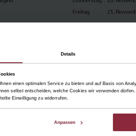
beginn
Donnerstag
20. Novemb
Freitag
21. Novemb
Details
Cookies
hnen einen optimalen Service zu bieten und auf Basis von Ana
nnen selbst entscheiden, welche Cookies wir verwenden dürfen. 
rteilte Einwilligung zu widerrufen.
Anpassen