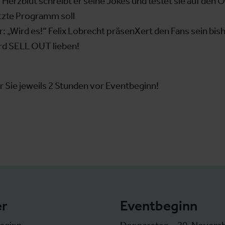
Herzblut schreibt er seine Jokes und testet sie auf den O
letzte Programm soll
 „Wird es!“ Felix Lobrecht präsenXert den Fans sein bish
d SELL OUT lieben!
r Sie jeweils 2 Stunden vor Eventbeginn!
er
Eventbeginn