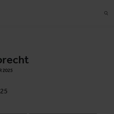
brecht
R 2025
025