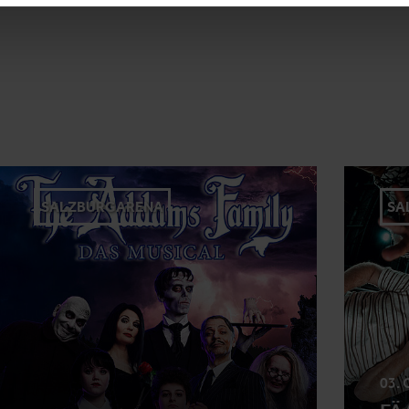
SALZBURGARENA
SA
03.