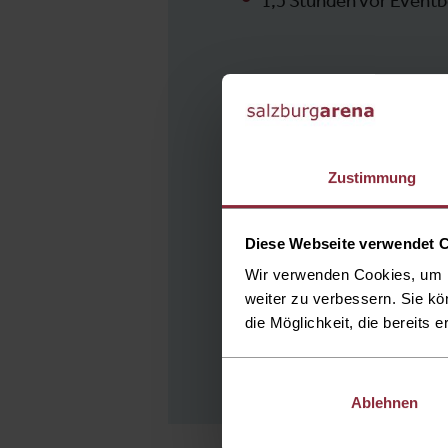
1,5 Stunden vor Event
Veranstalter
Hoanzl Agentur GmbH
Zustimmung
Arbeitergasse 7
1050 Wien, Austria
Diese Webseite verwendet 
T: +43 1 588 93 53
Wir verwenden Cookies, um I
weiter zu verbessern. Sie kö
agentur@hoanzl.at
die Möglichkeit, die bereits e
www.hoanzl.at
Ablehnen