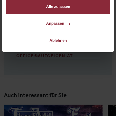
Alle zulassen
Veranstalter
Anpassen
"Aufgeigen.at"
Künstler und Veranstaltungs GmbH
Moosgasse 37
Ablehnen
A-4810 Gmunden
OFFICE@AUFGEIGEN.AT
Auch interessant für Sie