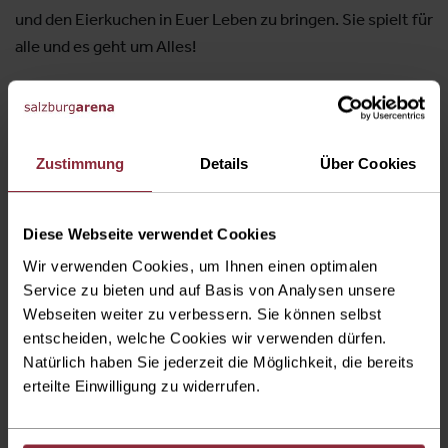
und den Eierkuchen in Euer Leben zu bringen. Sie spielt für
alle und es geht um Alles!
Das exkusive
Bistro & Bar
öffnet für Sie jeweils 2 Stunden
vor Eventbeginn!
Zustimmung
Details
Über Cookies
Diese Webseite verwendet Cookies
Wir verwenden Cookies, um Ihnen einen optimalen
Einlass Hauptfoyer
Service zu bieten und auf Basis von Analysen unsere
1,5 Stunden vor Eventbeginn
Webseiten weiter zu verbessern. Sie können selbst
entscheiden, welche Cookies wir verwenden dürfen.
Natürlich haben Sie jederzeit die Möglichkeit, die bereits
erteilte Einwilligung zu widerrufen.
Eventbeginn
Samstag
18. April 2026, 20:00 Uhr