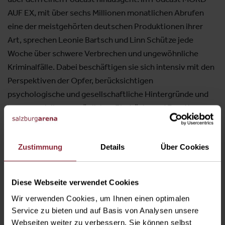
AUF EX, mit über sechs Millionen monatlichen Abrufen
eine der meistgehörten deutschen Produktionen ihrer
Art, sprechen Leonie Bartsch und Linn Schütze jede
Woche über schwere Verbrechen und ungewöhnliche
Kriminalfälle. Dabei beschäftigen sie sich intensiv mit den
Perspektiven der Opfer, berücksichtigen
psychologische und gesellschaftliche Hintergründe und
lassen auch ihre persönlichen Eindrücke und Emotionen
nicht außen vor. Und genau das machen sie nun auch live
auf der großen Bühne…
Zustimmung
Details
Über Cookies
Das exkusive
Bistro & Bar
öffnet für Sie jeweils 2 Stunden
vor Eventbeginn!
Diese Webseite verwendet Cookies
Wir verwenden Cookies, um Ihnen einen optimalen
Service zu bieten und auf Basis von Analysen unsere
Webseiten weiter zu verbessern. Sie können selbst