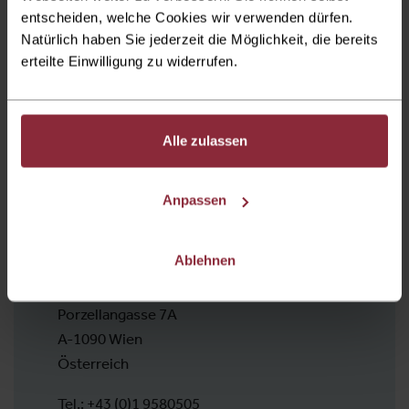
entscheiden, welche Cookies wir verwenden dürfen.
Einlass Hauptfoyer
Natürlich haben Sie jederzeit die Möglichkeit, die bereits
erteilte Einwilligung zu widerrufen.
1,5 Stunden vor Eventbeginn
Alle zulassen
Eventbeginn
Mittwoch
14. Jänner 2026, 20:00 Uhr
Anpassen
Veranstalter
Ablehnen
Arcadia Live GmbH
Porzellangasse 7A
A-1090 Wien
Österreich
Tel.:
+43 (0)1 9580505