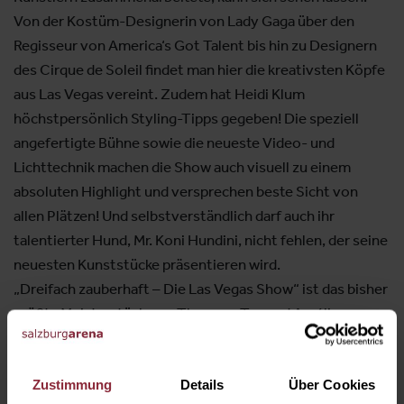
Von der Kostüm-Designerin von Lady Gaga über den
Regisseur von America‘s Got Talent bis hin zu Designern
des Cirque de Soleil findet man hier die kreativsten Köpfe
aus Las Vegas vereint. Zudem hat Heidi Klum
höchstpersönlich Styling-Tipps gegeben! Die speziell
angefertigte Bühne sowie die neueste Video- und
Lichttechnik machen die Show auch visuell zu einem
absoluten Highlight und versprechen beste Sicht von
allen Plätzen! Und selbstverständlich darf auch ihr
talentierter Hund, Mr. Koni Hundini, nicht fehlen, der seine
neuesten Kunststücke präsentieren wird.
„Dreifach zauberhaft – Die Las Vegas Show“ ist das bisher
größte Meisterstück von Thommy Ten und Amélie van
Tass. Mit ihrer außergewöhnlichen Mentalmagie, den
eigens für die Show kreierten Illusionen sowie der
Zustimmung
Details
Über Cookies
beeindruckenden Inszenierung setzen die beiden