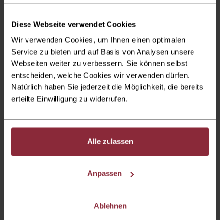
Weltmeister einmal mehr neue Maßstäbe und beweisen,
warum sie zu den berühmtesten und erfolgreichsten
Diese Webseite verwendet Cookies
Magiern der Welt zählen.
Wir verwenden Cookies, um Ihnen einen optimalen
Service zu bieten und auf Basis von Analysen unsere
Webseiten weiter zu verbessern. Sie können selbst
Das exkusive
Bistro & Bar
öffnet für Sie jeweils 2 Stunden
entscheiden, welche Cookies wir verwenden dürfen.
vor Eventbeginn!
Natürlich haben Sie jederzeit die Möglichkeit, die bereits
erteilte Einwilligung zu widerrufen.
Alle zulassen
Einlass Hauptfoyer
1,5 Stunden vor Eventbeginn
Anpassen
Ablehnen
Eventbeginn