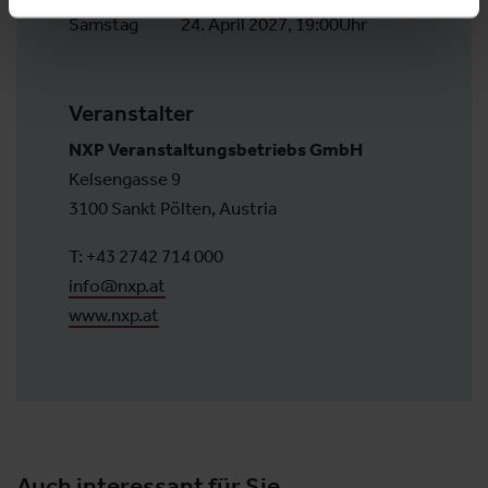
Samstag
24. April 2027, 19:00Uhr
Veranstalter
NXP Veranstaltungsbetriebs GmbH
Kelsengasse 9
3100 Sankt Pölten, Austria
T: +43 2742 714 000
info@nxp.at
www.nxp.at
Auch interessant für Sie